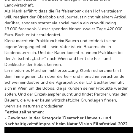
Landwirtschaft.
Als Klenk erfährt, dass die Raiffeisenbank den Hof versteigern
will, reagiert der Oberbobo und Journalist nicht mit einem Artikel
darüber, sondern startet via social media ein crowdfunding.
13.000 facebook-Nutzer spenden binnen zweier Tage 420.000
Euro. Bachler ist schuldenfrei.
Klenk macht ein Praktikum beim Bauern und entdeckt seine
eigene Vergangenheit – sein Vater ist ein Bauernsohn in
Niederösterreich. Und der Bauer kommt zu einem Praktikum bei
der Zeitschrift „falter“ nach Wien und lernt die Ess- und
Denkkultur der Bobos kennen.
Ein modernes Märchen mit Fortsetzung: Klenk recherchiert mit
dem ihm eigenen Elan über die tier- und menschenverachtende
Schweineindustrie und die Agrarpolitik der EU, Bachler bemüht
sich in Wien um die Bobos, die ja Kunden seiner Produkte werden
sollen. Und der Einzelkämpfer sucht und findet Partner unter den
Bauern, die wie er kaum wirtschaftliche Grundlagen finden,
wenn sie naturnah produzieren.
Festivalteilnahmen:
- Gewinner in der Kategorie 'Deutscher Umwelt- und
Nachhaltigkeitsfilmpreis' beim Natur Vision Filmfestival 2022