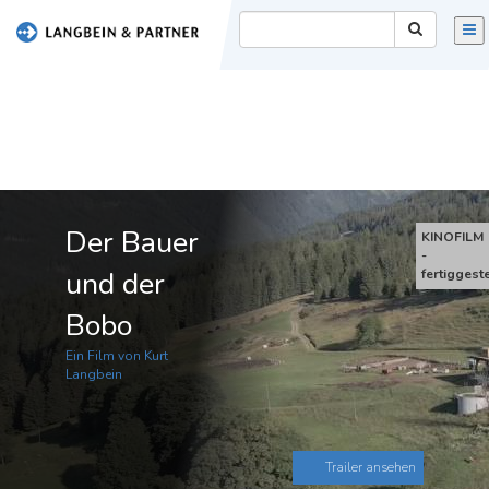
FILM
PRINT
VIDEOTHEK
TEAM
Der Bauer
KONTAKT
KINOFILM
-
und der
fertiggeste
IMPRESSUM
Bobo
[ENGLISH]
Ein Film von Kurt
Langbein
Trailer ansehen