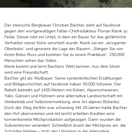
Der steirische Bergbauer Christian Bachler zieht auf facebook
gegen den wortgewaltigen Falter-Chefredakteur Florian Klenk zu
Felde. Dieser lobt ein Urteil, in dem ein Bauer für das gefährliche
Verhalten seiner Kühe verurteilt wurde. Klenk sei ein „arroganter
Oberbobo“ und ignoriere die Lage der Bauern: „Steigen Sie von
ihrem Bobo-Ross und kommen Sie zu einem Praktikum“. 250.000
Menschen sehen das Video.
Klenk kommt und lernt Bachlers Welt kennen. Aus dem Streit
wird eine Freundschaft.
Bachler gilt als Wutbauer: Seine systemkritischen Erzählungen
und Bildgeschichten auf facebook haben 30.000 follower. Der
Rebell betreibt auf 1450 Metern mit Kühen, Alpenschweinen,
Yaks, Gänsen und Hühnern eine alternative Landwirtschaft mit
Almbetrieb und Selbstvermarktung, eine Art alpines Bullerbü.
Doch der Weg dorthin war schwierig. Mit 20 Jahren hatte Bachler
den Hof übernommen und mit leicht erteilten Krediten eine
konventionelle Milchproduktion aufgezogen. Dann wurden die
Subventionen verändert. Schließlich brach der Milchpreis ein, die
Schulden blieben – trotz des Umstiegs in die alternative