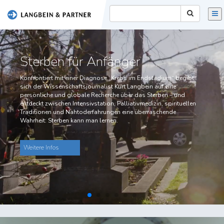
FILM
PRINT
Sterben für Anfänger
VIDEOTHEK
Konfrontiert mit einer Diagnose „Krebs im Endstadium“ begibt
sich der Wissenschaftsjournalist Kurt Langbein auf eine
TEAM
persönliche und globale Recherche über das Sterben – und
entdeckt zwischen Intensivstation, Palliativmedizin, spirituellen
KONTAKT
Traditionen und Nahtoderfahrungen eine überraschende
Wahrheit: Sterben kann man lernen.
IMPRESSUM
Weitere Infos
[ENGLISH]