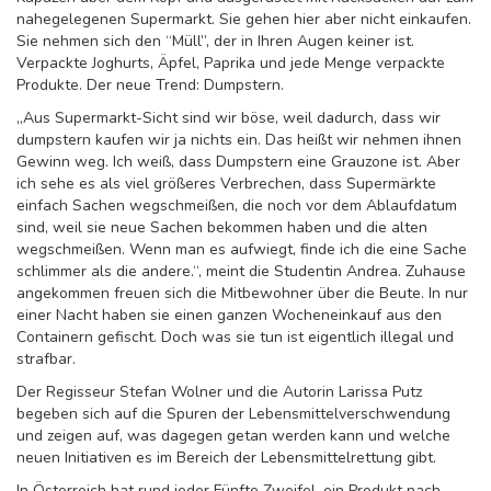
nahegelegenen Supermarkt. Sie gehen hier aber nicht einkaufen.
Sie nehmen sich den “Müll”, der in Ihren Augen keiner ist.
Verpackte Joghurts, Äpfel, Paprika und jede Menge verpackte
Produkte. Der neue Trend: Dumpstern.
„Aus Supermarkt-Sicht sind wir böse, weil dadurch, dass wir
dumpstern kaufen wir ja nichts ein. Das heißt wir nehmen ihnen
Gewinn weg. Ich weiß, dass Dumpstern eine Grauzone ist. Aber
ich sehe es als viel größeres Verbrechen, dass Supermärkte
einfach Sachen wegschmeißen, die noch vor dem Ablaufdatum
sind, weil sie neue Sachen bekommen haben und die alten
wegschmeißen. Wenn man es aufwiegt, finde ich die eine Sache
schlimmer als die andere.“, meint die Studentin Andrea. Zuhause
angekommen freuen sich die Mitbewohner über die Beute. In nur
einer Nacht haben sie einen ganzen Wocheneinkauf aus den
Containern gefischt. Doch was sie tun ist eigentlich illegal und
strafbar.
Der Regisseur Stefan Wolner und die Autorin Larissa Putz
begeben sich auf die Spuren der Lebensmittelverschwendung
und zeigen auf, was dagegen getan werden kann und welche
neuen Initiativen es im Bereich der Lebensmittelrettung gibt.
In Österreich hat rund jeder Fünfte Zweifel, ein Produkt nach