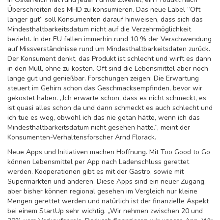
Überschreiten des MHD zu konsumieren. Das neue Label “Oft
länger gut” soll Konsumenten darauf hinweisen, dass sich das
Mindesthaltbarkeitsdatum nicht auf die Verzehrmöglichkeit
bezieht. In der EU fallen immerhin rund 10 % der Verschwendung
auf Missverständnisse rund um Mindesthaltbarkeitsdaten zurück.
Der Konsument denkt, das Produkt ist schlecht und wirft es dann
in den Müll, ohne zu kosten. Oft sind die Lebensmittel aber noch
lange gut und genießbar. Forschungen zeigen: Die Erwartung
steuert im Gehirn schon das Geschmacksempfinden, bevor wir
gekostet haben. „Ich erwarte schon, dass es nicht schmeckt, es
ist quasi alles schon da und dann schmeckt es auch schlecht und
ich tue es weg, obwohl ich das nie getan hätte, wenn ich das
Mindesthaltbarkeitsdatum nicht gesehen hätte.“, meint der
Konsumenten-Verhaltensforscher Arnd Florack.
Neue Apps und Initiativen machen Hoffnung. Mit Too Good to Go
können Lebensmittel per App nach Ladenschluss gerettet
werden. Kooperationen gibt es mit der Gastro, sowie mit
Supermärkten und anderen. Diese Apps sind ein neuer Zugang,
aber bisher können regional gesehen im Vergleich nur kleine
Mengen gerettet werden und natürlich ist der finanzielle Aspekt
bei einem StartUp sehr wichtig. „Wir nehmen zwischen 20 und