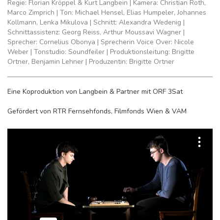
Regie: Florian Kröppel & Kurt Langbein | Kamera: Christian Roth,
Marco Zimprich | Ton: Michael Hensel, Elias Humpeler, Johannes
Kollmann, Lenka Mikulova | Schnitt: Alexandra Wedenig |
Schnittassistenz: Georg Reiss, Arthur Moussavi Wagner |
Sprecher: Cornelius Obonya | Sprecherin Voice Over: Nicole
Weber | Tonstudio: Soundfeiler | Produktionsleitung: Brigitte
Ortner, Benjamin Lehner | Produzentin: Brigitte Ortner
Eine Koproduktion von Langbein & Partner mit ORF 3Sat
Gefördert von RTR Fernsehfonds, Filmfonds Wien & VAM