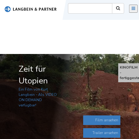
FILM
PRINT
VIDEOTHEK
TEAM
Zeit für
KONTAKT
KINOFILM
-
Utopien
fertiggeste
IMPRESSUM
Ein Film von Kurt
Langbein - Als VIDEO
[ENGLISH]
ON DEMAND
verfügbar!
Film ansehen
Trailer ansehen